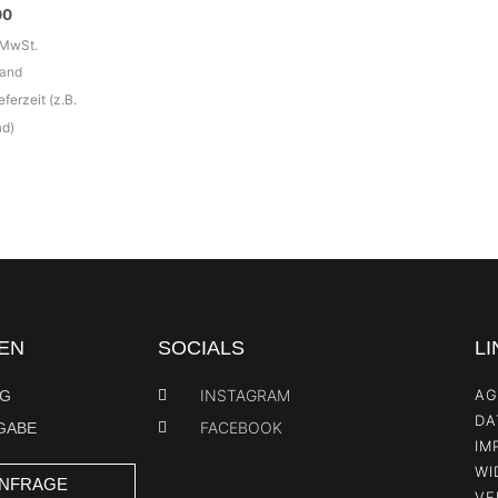
00
 MwSt.
sand
eferzeit (z.B.
d)
EN
SOCIALS
LI
INSTAGRAM
AG
NG
DA
FACEBOOK
GABE
IM
WI
ANFRAGE
VE