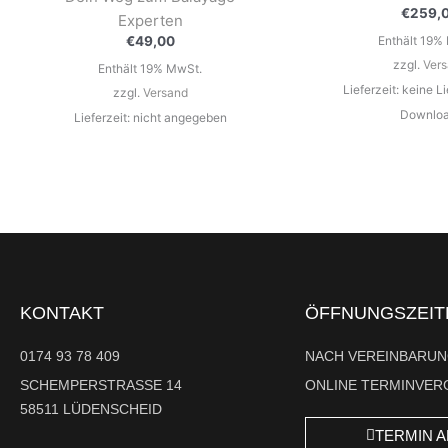
€
259,
Experten
Enthält 19%
€
49,00
zzgl.
Ver
Enthält 19% MwSt.
Lieferzeit: keine Li
zzgl.
Versand
Downloa
Lieferzeit: nicht angegeben
KONTAKT
ÖFFNUNGSZEIT
0174 93 78 409
NACH VEREINBARU
SCHEMPERSTRASSE 14
ONLINE TERMINVER
58511 LÜDENSCHEID
TERMIN 