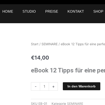
HOME
STUDIO
PREISE
KONTAKT
SHOP
Start
/
SEMINARE
/ eBook 12 Tipps für eine perf
€
14,00
eBook 12 Tipps für eine pe
eBook
-
+
In den Warenkorb
12
Tipps
für
SKU
EB-01
Kategorie
SEMINARE