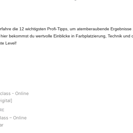
eine
perfekte
Balayage
[Digital]
Erfahre die 12 wichtigsten Profi-Tipps, um atemberaubende Ergebnisse 
Menge
 hier bekommst du wertvolle Einblicke in Farbplatzierung, Technik und d
te Level!
RE
lass – Online
ar