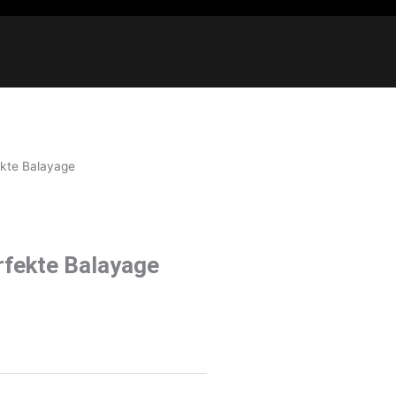
Warenkorb
ekte Balayage
rfekte Balayage